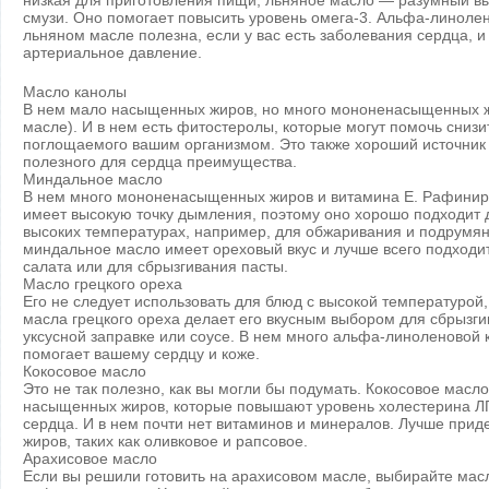
низкая для приготовления пищи, льняное масло — разумный вы
смузи. Оно помогает повысить уровень омега-3. Альфа-линолен
льняном масле полезна, если у вас есть заболевания сердца, и
артериальное давление.
Масло канолы
В нем мало насыщенных жиров, но много мононенасыщенных жи
масле). И в нем есть фитостеролы, которые могут помочь снизи
поглощаемого вашим организмом. Это также хороший источник 
полезного для сердца преимущества.
Миндальное масло
В нем много мононенасыщенных жиров и витамина Е. Рафини
имеет высокую точку дымления, поэтому оно хорошо подходит 
высоких температурах, например, для обжаривания и подрум
миндальное масло имеет ореховый вкус и лучше всего подходит
салата или для сбрызгивания пасты.
Масло грецкого ореха
Его не следует использовать для блюд с высокой температурой,
масла грецкого ореха делает его вкусным выбором для сбрызг
уксусной заправке или соусе. В нем много альфа-линоленовой к
помогает вашему сердцу и коже.
Кокосовое масло
Это не так полезно, как вы могли бы подумать. Кокосовое масло
насыщенных жиров, которые повышают уровень холестерина Л
сердца. И в нем почти нет витаминов и минералов. Лучше пр
жиров, таких как оливковое и рапсовое.
Арахисовое масло
Если вы решили готовить на арахисовом масле, выбирайте масл