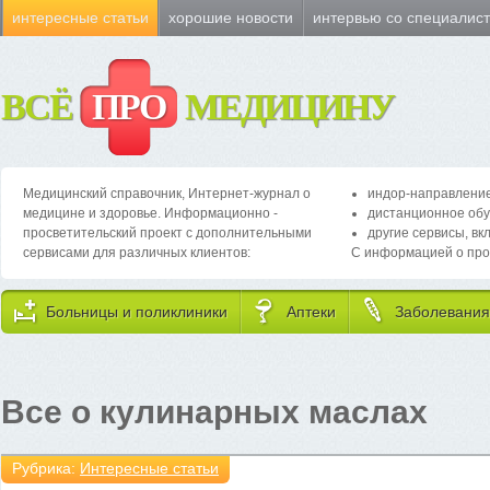
интересные статьи
хорошие новости
интервью со специалис
ВСЁ
ПРО
МЕДИЦИНУ
Медицинский справочник, Интернет-журнал о
индор-направление
медицине и здоровье. Информационно -
дистанционное обу
просветительский проект с дополнительными
другие сервисы, вк
сервисами для различных клиентов:
С информацией о про
Больницы и поликлиники
Аптеки
Заболевания
Все о кулинарных маслах
Рубрика:
Интересные статьи