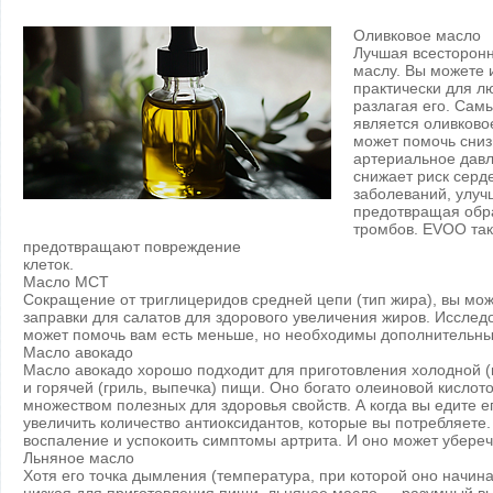
Оливковое масло
Лучшая всесторонн
маслу. Вы можете 
практически для л
разлагая его. Сам
является оливково
может помочь сниз
артериальное давл
снижает риск серд
заболеваний, улуч
предотвращая обр
тромбов. EVOO так
предотвращают повреждение
клеток.
Масло МСТ
Сокращение от триглицеридов средней цепи (тип жира), вы може
заправки для салатов для здорового увеличения жиров. Исследо
может помочь вам есть меньше, но необходимы дополнительны
Масло авокадо
Масло авокадо хорошо подходит для приготовления холодной (в
и горячей (гриль, выпечка) пищи. Оно богато олеиновой кислото
множеством полезных для здоровья свойств. А когда вы едите е
увеличить количество антиоксидантов, которые вы потребляете
воспаление и успокоить симптомы артрита. И оно может убереч
Льняное масло
Хотя его точка дымления (температура, при которой оно начин