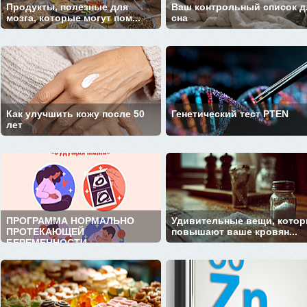
Продукты, полезные для
Ваш контрольный список д
мозга, которые могут пом...
сна
Как улучшить кожу после 50
Генетический тест PTEN
лет
ПРОГРАММА НОРМАЛЬНО
Удивительные вещи, кото
ПРОТЕКАЮЩЕЙ
повышают ваше кровян...
БЕРЕМЕННОСТИ ...