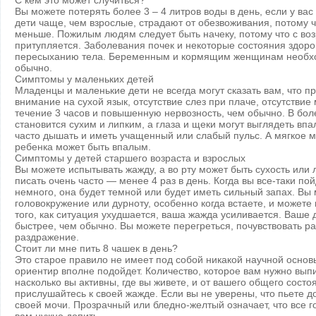
С кем это может случиться?
Вы можете потерять более 3 – 4 литров воды в день, если у ва
дети чаще, чем взрослые, страдают от обезвоживания, потому ч
меньше. Пожилым людям следует быть начеку, потому что с во
притупляется. Заболевания почек и некоторые состояния здоров
пересыханию тела. Беременным и кормящим женщинам необхо
обычно.
Симптомы у маленьких детей
Младенцы и маленькие дети не всегда могут сказать вам, что п
внимание на сухой язык, отсутствие слез при плаче, отсутствие
течение 3 часов и повышенную нервозность, чем обычно. В бо
становится сухим и липким, а глаза и щеки могут выглядеть вп
часто дышать и иметь учащенный или слабый пульс. А мягкое 
ребенка может быть впалым.
Симптомы у детей старшего возраста и взрослых
Вы можете испытывать жажду, а во рту может быть сухость или 
писать очень часто — менее 4 раз в день. Когда вы все-таки по
немного, она будет темной или будет иметь сильный запах. Вы
головокружение или дурноту, особенно когда встаете, и можете
того, как ситуация ухудшается, ваша жажда усиливается. Ваше 
быстрее, чем обычно. Вы можете перегреться, почувствовать р
раздражение.
Стоит ли мне пить 8 чашек в день?
Это старое правило не имеет под собой никакой научной основ
ориентир вполне подойдет. Количество, которое вам нужно выпит
насколько вы активны, где вы живете, и от вашего общего состо
прислушайтесь к своей жажде. Если вы не уверены, что пьете д
своей мочи. Прозрачный или бледно-желтый означает, что все го