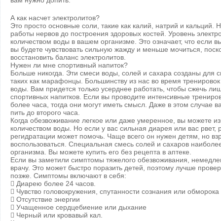
вам нужно допить.
А как насчет электролитов?
Это просто основные соли, такие как калий, натрий и кальций. Н
работы нервов до построения здоровых костей. Уровень электро
количеством воды в вашем организме. Это означает, что если в
вы будете чувствовать сильную жажду и меньше мочиться, поск
восстановить баланс электролитов.
Нужен ли мне спортивный напиток?
Больше никогда. Эти смеси воды, солей и сахара созданы для 
таких как марафонцы. Большинству из нас во время тренировок
воды. Вам придется только усерднее работать, чтобы сжечь ли
спортивных напитков. Если вы проводите интенсивные трениро
более часа, тогда они могут иметь смысл. Даже в этом случае в
пить до второго часа.
Когда обезвоживание легкое или даже умеренное, вы можете из
количеством воды. Но если у вас сильная диарея или вас рвет,
регидратации может помочь. Чаще всего он нужен детям, но вз
воспользоваться. Специальная смесь солей и сахаров наиболее
организма. Вы можете купить его без рецепта в аптеке.
Если вы заметили симптомы тяжелого обезвоживания, немедле
врачу. Это может быстро поразить детей, поэтому лучше прове
позже. Симптомы включают в себя:
 Диарею более 24 часов.
 Чувство головокружения, спутанности сознания или обморока
 Отсутствие энергии
 Учащенное сердцебиение или дыхание
 Черный или кровавый кал.