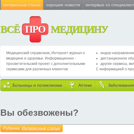
интересные статьи
хорошие новости
интервью со специалис
ВСЁ
ПРО
МЕДИЦИНУ
Медицинский справочник, Интернет-журнал о
индор-направление
медицине и здоровье. Информационно -
дистанционное обу
просветительский проект с дополнительными
другие сервисы, вк
сервисами для различных клиентов:
С информацией о про
Больницы и поликлиники
Аптеки
Заболевания
Вы обезвожены?
Рубрика:
Интересные статьи