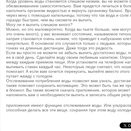
Когда уровень воды становится слишком низким, вы не можете 
обезвоживанием самостоятельно. Вам придется лечиться в бол
наполнить организм жидкостью и вернуть организму баланс. Вр
через вену с помощью капельницы, потому что так вода и соли
гораздо быстрее, чем вы сможете их выпить.
Могу ли я выпить слишком много?
Можно, но это маловероятно. Когда вы пьете больше, чем могут
это очень много), у вас возникает состояние, называемое гипон
натрия становится очень низким, что приводит к набуханию кле
смертельно. В основном это случается только с людьми, которы
гонках на длинные дистанции. Даже тогда это редкость.
Если вы просто не можете не забыть выпить достаточно воды, 
ее в свой день. Сделайте воду своим любимым напитком. Опро
между каждым приемом пищи. Или установите на телефоне на
выпивать стакан каждый час. Некоторые люди считают, что нош
помогает. А если вам хочется перекусить, выпейте вместо этог
путает жажду с голодом.
Отслеживание потребления воды позволит вам узнать, достигает
также поможет сохранить мотивацию. Это может быть так же про
в блокнот. Вы также можете скачать приложение, которое может 
напомнить вам о необходимости выпить и записать общие резу
приложения имеют функцию отслеживания воды. Или ультрасо
способная делать все эти вещи, сохраняя при этом воду холодн