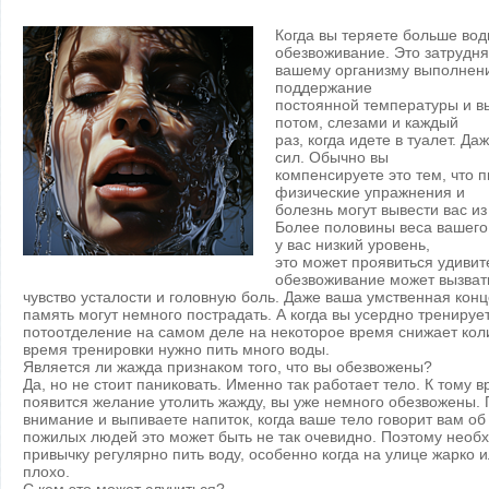
Когда вы теряете больше вод
обезвоживание. Это затрудня
вашему организму выполнение
поддержание
постоянной температуры и вы
потом, слезами и каждый
раз, когда идете в туалет. Д
сил. Обычно вы
компенсируете это тем, что п
физические упражнения и
болезнь могут вывести вас из
Более половины веса вашего 
у вас низкий уровень,
это может проявиться удиви
обезвоживание может вызвать
чувство усталости и головную боль. Даже ваша умственная кон
память могут немного пострадать. А когда вы усердно тренируе
потоотделение на самом деле на некоторое время снижает коли
время тренировки нужно пить много воды.
Является ли жажда признаком того, что вы обезвожены?
Да, но не стоит паниковать. Именно так работает тело. К тому в
появится желание утолить жажду, вы уже немного обезвожены.
внимание и выпиваете напиток, когда ваше тело говорит вам об
пожилых людей это может быть не так очевидно. Поэтому необ
привычку регулярно пить воду, особенно когда на улице жарко и
плохо.