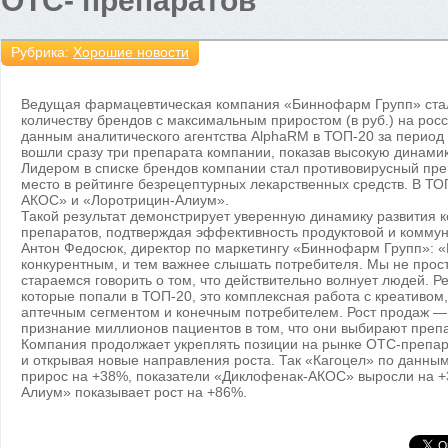
OTC- препаратов
Рубрика:
Хорошие новости
Ведущая фармацевтическая компания «Биннофарм Групп» ста
количеству брендов с максимальным приростом (в руб.) на ро
данным аналитического агентства AlphaRM в ТОП-20 за период
вошли сразу три препарата компании, показав высокую динамик
Лидером в списке брендов компании стал противовирусный пре
место в рейтинге безрецептурных лекарственных средств. В Т
АКОС» и «Лоротрицин-Алиум».
Такой результат демонстрирует уверенную динамику развития 
препаратов, подтверждая эффективность продуктовой и коммун
Антон Федосюк, директор по маркетингу «Биннофарм Групп»: «
конкурентным, и тем важнее слышать потребителя. Мы не прост
стараемся говорить о том, что действительно волнует людей. Ре
которые попали в ТОП-20, это комплексная работа с креативо
аптечным сегментом и конечным потребителем. Рост продаж — 
признание миллионов пациентов в том, что они выбирают пре
Компания продолжает укреплять позиции на рынке OTC-препар
и открывая новые направления роста. Так «Кагоцел» по данным
прирос на +38%, показатели «Диклофенак-АКОС» выросли на +
Алиум» показывает рост на +86%.