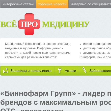
интересные статьи
хорошие новости
интервью со специалис
ВСЁ
ПРО
МЕДИЦИНУ
Медицинский справочник, Интернет-журнал о
индор-направление
медицине и здоровье. Информационно -
дистанционное обу
просветительский проект с дополнительными
другие сервисы, вк
сервисами для различных клиентов:
С информацией о про
Больницы и поликлиники
Аптеки
Заболевания
«Биннофарм Групп» - лидер п
брендов с максимальным рос